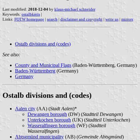
Last modified:
2018-12-04
by
klaus-michael schneider
Keywords:
ostalbkreis
|
Links:
FOTW homepage
|
search
|
disclaimer and copyright
|
write us
|
mirrors
Ostalb divisions and (codes)
See also:
County and Municipal Flags
(Baden-Württemberg, Germany)
Baden-Württemberg
(Germany)
Germany
Ostalb divisions and (codes)
Aalen city
(AA) (
Stadt Aalen
)*
Dewangen borough
(DW) (
Stadtteil Dewangen
)
Unterkochen borough
(UK) (
Stadtteil Unterkochen
)
Wasseralfingen borough
(WF) (
Stadtteil
Wasseralfingen
)
Abtsgmünd municipality
(AB) (
Gemeinde Abtsgmünd
)