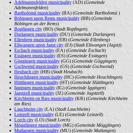
Adelmannsfelden municipality
(AD) (
Gemeinde
Adelmannsfelden
)
Bartholomä municipality
(BA) (
Gemeinde Bartholomä
)
Böbingen upon Rems municipality
(BB) (
Gemeinde
Böbingen an der Rems
)
Bopfingen city
(BO) (
Stadt Bopfingen
)
Durlangen municipality
(DU) (
Gemeinde Durlangen
)
Ellenberg municipality
(EB) (
Gemeinde Ellenberg
)
Ellwangen upon Jagst city
(EJ) (
Stadt Ellwangen (Jagst)
)
Eschach municipality
(EA) (
Gemeinde Eschach
)
Essingen municipality
(ES) (
Gemeinde Essingen
)
Göggingen municipality
(GG) (
Gemeinde Göggingen
)
Gschwend municipality
(GS) (
Gemeinde Gschwend
)
Heubach city
(HB) (
Stadt Heubach
)
Heuchlingen municipality
(HC) (
Gemeinde Heuchlingen
)
Hüttlingen municipality
(HT) (
Gemeinde Hüttlingen
)
Iggingen municipality
(IG) (
Gemeinde Iggingen
)
Jagstzell municipality
(JZ) (
Gemeinde Jagstzell
)
Kirchheim on Ries municipality
(KR) (
Gemeinde Kirchheim
am Ries
)
Lauchheim city
(LA) (
Stadt Lauchheim
)
Leinzell municipality
(LE) (
Gemeinde Leinzell
)
Lorch city
(LO) (
Stadt Lorch
)
Mögglingen municipality
(MG) (
Gemeinde Mögglingen
)
Mutlangen municipality
(MU) (
Gemeinde Mutlangen
)