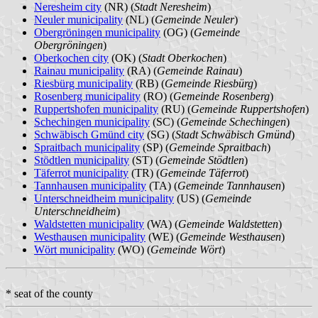
Neresheim city
(NR) (
Stadt Neresheim
)
Neuler municipality
(NL) (
Gemeinde Neuler
)
Obergröningen municipality
(OG) (
Gemeinde
Obergröningen
)
Oberkochen city
(OK) (
Stadt Oberkochen
)
Rainau municipality
(RA) (
Gemeinde Rainau
)
Riesbürg municipality
(RB) (
Gemeinde Riesbürg
)
Rosenberg municipality
(RO) (
Gemeinde Rosenberg
)
Ruppertshofen municipality
(RU) (
Gemeinde Ruppertshofen
)
Schechingen municipality
(SC) (
Gemeinde Schechingen
)
Schwäbisch Gmünd city
(SG) (
Stadt Schwäbisch Gmünd
)
Spraitbach municipality
(SP) (
Gemeinde Spraitbach
)
Stödtlen municipality
(ST) (
Gemeinde Stödtlen
)
Täferrot municipality
(TR) (
Gemeinde Täferrot
)
Tannhausen municipality
(TA) (
Gemeinde Tannhausen
)
Unterschneidheim municipality
(US) (
Gemeinde
Unterschneidheim
)
Waldstetten municipality
(WA) (
Gemeinde Waldstetten
)
Westhausen municipality
(WE) (
Gemeinde Westhausen
)
Wört municipality
(WO) (
Gemeinde Wört
)
* seat of the county