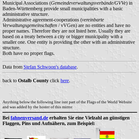
Municipal Associations (
Gemeindeverwaltungsverbände/GVVe
) in
Baden-Württemberg provide small municipalities with a basic
administrative structure.
Administrative agreement-cooperations (
vereinbarte
Verwaltungsgemeinschaften
/ vVGen) are no entities and have no
proper names. Therefore they are not listed here. Usually they are
based on a treaty between a city or bigger municipality with a
smaller one. One entity is providing the other with an administrative
structure.
Both have no proper flags.
Data from
Stefan Schwoon's database
.
back to
Ostalb County
click
here
.
Anything below the following line isnt part of the Flags of the World Website
and was added by the hoster of this mirror.
Bei
fahnenversand.de
erhalten Sie eine Vielzahl an günstigen
Flaggen, Pins und Aufnähern, zum Beispiel: