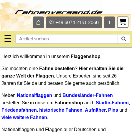
⌂
✆
ℹ
+49 6074 2151 2060
☰
Herzlich willkommen in unserem
Flaggenshop
.
Sie möchten eine
Fahne bestellen
?
Hier erhalten Sie die
ganze Welt der Flaggen.
Unsere Experten sind seit 26
Jahren für Sie da und beraten Sie gerne auch persönlich.
Neben
Nationalflaggen
und
Bundesländer-Fahnen
bestellen Sie in unserem
Fahnenshop
auch
Städte-Fahnen
,
Friedensfahnen
,
historische Fahnen
,
Aufnäher
,
Pins
und
viele weitere Fahnen
.
Nationalflaggen und Flaggen aller Deutschen und