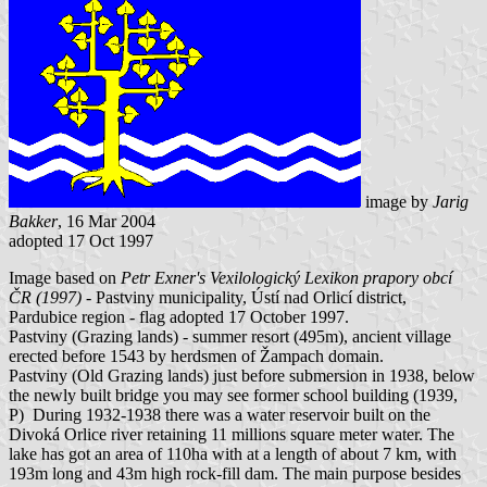
image by
Jarig
Bakker
, 16 Mar 2004
adopted 17 Oct 1997
Image based on
Petr Exner's Vexilologický Lexikon prapory obcí
ČR (1997)
- Pastviny municipality, Ústí nad Orlicí district,
Pardubice region - flag adopted 17 October 1997.
Pastviny (Grazing lands) - summer resort (495m), ancient village
erected before 1543 by herdsmen of Žampach domain.
Pastviny (Old Grazing lands) just before submersion in 1938, below
the newly built bridge you may see former school building (1939,
P) During 1932-1938 there was a water reservoir built on the
Divoká Orlice river retaining 11 millions square meter water. The
lake has got an area of 110ha with at a length of about 7 km, with
193m long and 43m high rock-fill dam. The main purpose besides