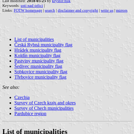
Last modified:
2018-05-25
by
kryštof huk
Keywords:
usti nad orlici
|
Links:
FOTW homepage
|
search
|
disclaimer and copyright
|
write us
|
mirrors
List of municipalities
Česká Rybná municipality flag
Hrádek municipality flag
Koldín municipality flag
Pastviny municipality flag
Šedivec municipality flag
Sobkovice municipality flag
Třebovice municipality flag
See also:
Czechia
Survey of Czech krajs and okres
Survey of Chech municipalities
Pardubice region
List of municipalities