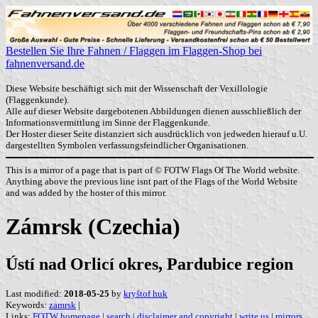
Bestellen Sie Ihre Fahnen / Flaggen im Flaggen-Shop bei
fahnenversand.de
Diese Website beschäftigt sich mit der Wissenschaft der Vexillologie
(Flaggenkunde).
Alle auf dieser Website dargebotenen Abbildungen dienen ausschließlich der
Informationsvermittlung im Sinne der Flaggenkunde.
Der Hoster dieser Seite distanziert sich ausdrücklich von jedweden hierauf u.U.
dargestellten Symbolen verfassungsfeindlicher Organisationen.
This is a mirror of a page that is part of © FOTW Flags Of The World website.
Anything above the previous line isnt part of the Flags of the World Website
and was added by the hoster of this mirror.
Zámrsk (Czechia)
Ústí nad Orlicí okres, Pardubice region
Last modified:
2018-05-25
by
kryštof huk
Keywords:
zamrsk
|
Links:
FOTW homepage
|
search
|
disclaimer and copyright
|
write us
|
mirrors