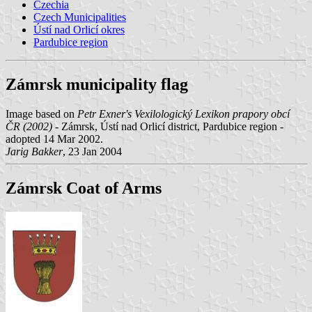
Czechia
Czech Municipalities
Ústí nad Orlicí okres
Pardubice region
Zámrsk municipality flag
Image based on
Petr Exner's Vexilologický Lexikon prapory obcí
ČR (2002)
- Zámrsk, Ústí nad Orlicí district, Pardubice region -
adopted 14 Mar 2002.
Jarig Bakker
, 23 Jan 2004
Zámrsk Coat of Arms