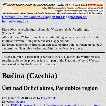
Bestellen Sie Ihre Fahnen / Flaggen im Flaggen-Shop bei
fahnenversand.de
Diese Website beschäftigt sich mit der Wissenschaft der Vexillologie
(Flaggenkunde).
Alle auf dieser Website dargebotenen Abbildungen dienen ausschließlich der
Informationsvermittlung im Sinne der Flaggenkunde.
Der Hoster dieser Seite distanziert sich ausdrücklich von jedweden hierauf u.U.
dargestellten Symbolen verfassungsfeindlicher Organisationen.
This is a mirror of a page that is part of © FOTW Flags Of The World website.
Anything above the previous line isnt part of the Flags of the World Website
and was added by the hoster of this mirror.
Bučina (Czechia)
Ústí nad Orlicí okres, Pardubice region
Last modified:
2018-05-25
by
kryštof huk
Keywords:
bucina
|
Links:
FOTW homepage
|
search
|
disclaimer and copyright
|
write us
|
mirrors