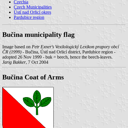
Czechia
Czech Municipalities
Ústí nad Orlicí okres
Pardubice region
Bučina municipality flag
Image based on
Petr Exner's Vexilologický Lexikon prapory obcí
ČR (1999)
- Bučina, Ústí nad Orlicí district, Pardubice region -
adopted 26 Nov 1999 - buk = beech, hence the beech-leaves.
Jarig Bakker
, 7 Oct 2004
Bučina Coat of Arms