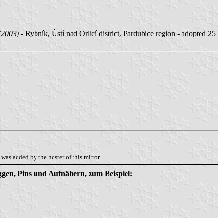
(2003)
- Rybník, Ústí nad Orlicí district, Pardubice region - adopted 2
was added by the hoster of this mirror.
aggen, Pins und Aufnähern, zum Beispiel: