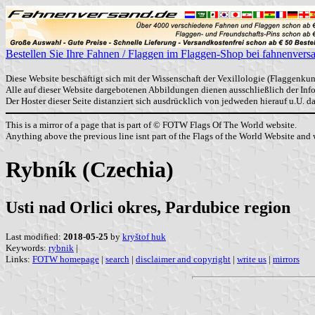
Bestellen Sie Ihre Fahnen / Flaggen im Flaggen-Shop bei fahnenvers
Diese Website beschäftigt sich mit der Wissenschaft der Vexillologie (Flaggenkun
Alle auf dieser Website dargebotenen Abbildungen dienen ausschließlich der In
Der Hoster dieser Seite distanziert sich ausdrücklich von jedweden hierauf u.U. 
This is a mirror of a page that is part of © FOTW Flags Of The World website.
Anything above the previous line isnt part of the Flags of the World Website and w
Rybník (Czechia)
Usti nad Orlici okres, Pardubice region
Last modified:
2018-05-25
by
kryštof huk
Keywords:
rybnik
|
Links:
FOTW homepage
|
search
|
disclaimer and copyright
|
write us
|
mirrors