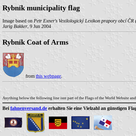
Rybník municipality flag
Image based on
Petr Exner's Vexilologický Lexikon prapory obcí ČR 
Jarig Bakker
, 9 Jun 2004
Rybník Coat of Arms
from
this webpage
.
Anything below the following line isnt part of the Flags of the World Website and 
Bei
fahnenversand.de
erhalten Sie eine Vielzahl an günstigen Fl