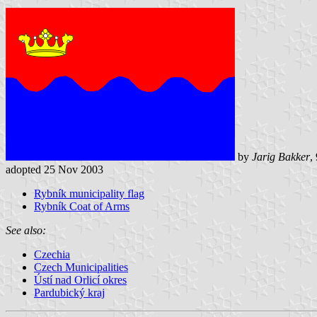
by
Jarig Bakker
,
adopted 25 Nov 2003
Rybník municipality flag
Rybník Coat of Arms
See also:
Czechia
Czech Municipalities
Ústí nad Orlicí okres
Pardubický kraj