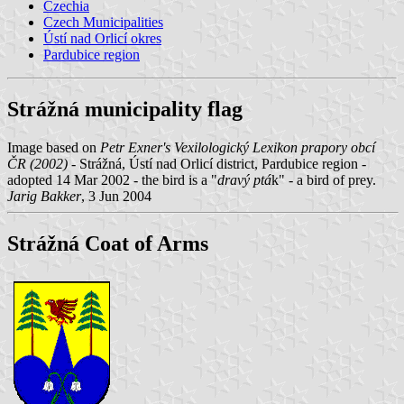
Czechia
Czech Municipalities
Ústí nad Orlicí okres
Pardubice region
Strážná municipality flag
Image based on
Petr Exner's Vexilologický Lexikon prapory obcí
ČR (2002)
- Strážná, Ústí nad Orlicí district, Pardubice region -
adopted 14 Mar 2002 - the bird is a "
dravý ptá
k" - a bird of prey.
Jarig Bakker
, 3 Jun 2004
Strážná Coat of Arms