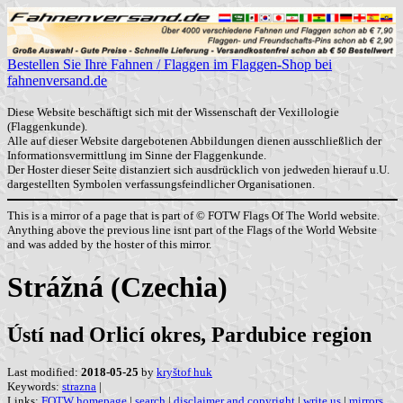
Bestellen Sie Ihre Fahnen / Flaggen im Flaggen-Shop bei
fahnenversand.de
Diese Website beschäftigt sich mit der Wissenschaft der Vexillologie
(Flaggenkunde).
Alle auf dieser Website dargebotenen Abbildungen dienen ausschließlich der
Informationsvermittlung im Sinne der Flaggenkunde.
Der Hoster dieser Seite distanziert sich ausdrücklich von jedweden hierauf u.U.
dargestellten Symbolen verfassungsfeindlicher Organisationen.
This is a mirror of a page that is part of © FOTW Flags Of The World website.
Anything above the previous line isnt part of the Flags of the World Website
and was added by the hoster of this mirror.
Strážná (Czechia)
Ústí nad Orlicí okres, Pardubice region
Last modified:
2018-05-25
by
kryštof huk
Keywords:
strazna
|
Links:
FOTW homepage
|
search
|
disclaimer and copyright
|
write us
|
mirrors