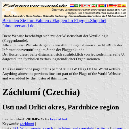
Bestellen Sie Ihre Fahnen / Flaggen im Flaggen-Shop bei
fahnenversand.de
Diese Website beschäftigt sich mit der Wissenschaft der Vexillologie
(Flaggenkunde).
Alle auf dieser Website dargebotenen Abbildungen dienen ausschließlich der
Informationsvermittlung im Sinne der Flaggenkunde.
Der Hoster dieser Seite distanziert sich ausdrücklich von jedweden hierauf u.U.
dargestellten Symbolen verfassungsfeindlicher Organisationen.
This is a mirror of a page that is part of © FOTW Flags Of The World website.
Anything above the previous line isnt part of the Flags of the World Website
and was added by the hoster of this mirror.
Záchlumí (Czechia)
Ústí nad Orlicí okres, Pardubice region
Last modified:
2018-05-25
by
kryštof huk
Keywords:
zachlumi
|
Links:
FOTW homepage
|
search
|
disclaimer and copyright
|
write us
|
mirrors