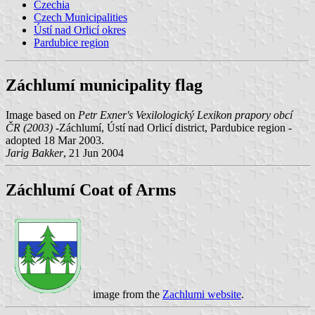
Czechia
Czech Municipalities
Ústí nad Orlicí okres
Pardubice region
Záchlumí municipality flag
Image based on
Petr Exner's Vexilologický Lexikon prapory obcí
ČR (2003)
-Záchlumí, Ústí nad Orlicí district, Pardubice region -
adopted 18 Mar 2003.
Jarig Bakker
, 21 Jun 2004
Záchlumí Coat of Arms
image from the
Zachlumi website
.