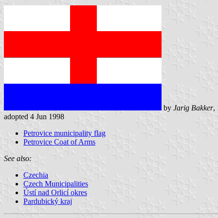
by
Jarig Bakker
,
adopted 4 Jun 1998
Petrovice municipality flag
Petrovice Coat of Arms
See also:
Czechia
Czech Municipalities
Ústí nad Orlicí okres
Pardubický kraj