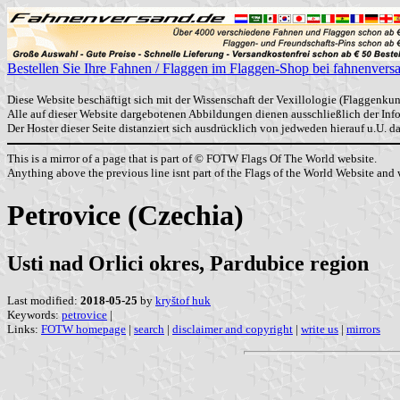
Bestellen Sie Ihre Fahnen / Flaggen im Flaggen-Shop bei fahnenvers
Diese Website beschäftigt sich mit der Wissenschaft der Vexillologie (Flaggenkun
Alle auf dieser Website dargebotenen Abbildungen dienen ausschließlich der In
Der Hoster dieser Seite distanziert sich ausdrücklich von jedweden hierauf u.U. 
This is a mirror of a page that is part of © FOTW Flags Of The World website.
Anything above the previous line isnt part of the Flags of the World Website and w
Petrovice (Czechia)
Usti nad Orlici okres, Pardubice region
Last modified:
2018-05-25
by
kryštof huk
Keywords:
petrovice
|
Links:
FOTW homepage
|
search
|
disclaimer and copyright
|
write us
|
mirrors