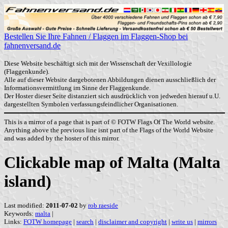
Bestellen Sie Ihre Fahnen / Flaggen im Flaggen-Shop bei
fahnenversand.de
Diese Website beschäftigt sich mit der Wissenschaft der Vexillologie
(Flaggenkunde).
Alle auf dieser Website dargebotenen Abbildungen dienen ausschließlich der
Informationsvermittlung im Sinne der Flaggenkunde.
Der Hoster dieser Seite distanziert sich ausdrücklich von jedweden hierauf u.U.
dargestellten Symbolen verfassungsfeindlicher Organisationen.
This is a mirror of a page that is part of © FOTW Flags Of The World website.
Anything above the previous line isnt part of the Flags of the World Website
and was added by the hoster of this mirror.
Clickable map of Malta (Malta
island)
Last modified:
2011-07-02
by
rob raeside
Keywords:
malta
|
Links:
FOTW homepage
|
search
|
disclaimer and copyright
|
write us
|
mirrors