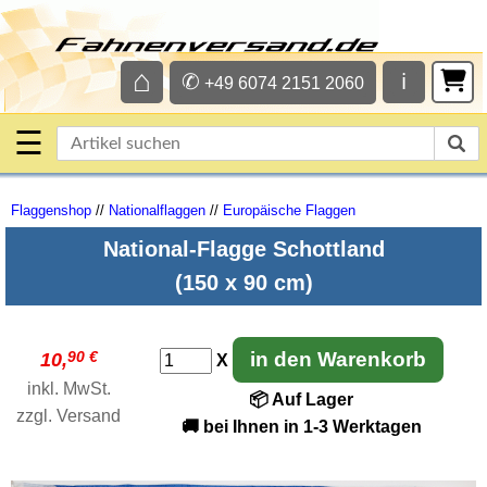
⌂
✆
ℹ
+49 6074 2151 2060
☰
Flaggenshop
//
Nationalflaggen
//
Europäische Flaggen
National-Flagge Schottland
(150 x 90 cm)
90 €
in den Warenkorb
10,
X
inkl. MwSt.
📦 Auf Lager
zzgl.
Versand
🚚 bei Ihnen in 1-3 Werktagen