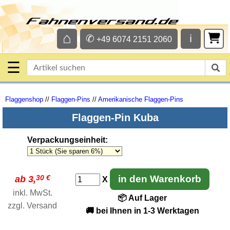
⌂
✆
ℹ
+49 6074 2151 2060
☰
Flaggenshop
//
Flaggen-Pins
//
Amerikanische Flaggen-Pins
Flaggen-Pin Kuba
Verpackungseinheit
:
30 €
in den Warenkorb
ab 3,
X
inkl. MwSt.
📦 Auf Lager
zzgl.
Versand
🚚 bei Ihnen in 1-3 Werktagen