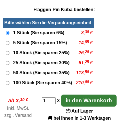
Flaggen-Pin Kuba bestellen:
Bitte wählen Sie die Verpackungseinheit:
30
1 Stück (Sie sparen 6%)
3,
€
85
5 Stück (Sie sparen 15%)
14,
€
20
10 Stück (Sie sparen 25%)
26,
€
25
25 Stück (Sie sparen 30%)
61,
€
50
50 Stück (Sie sparen 35%)
113,
€
00
100 Stück (Sie sparen 40%)
210,
€
30 €
in den Warenkorb
ab 3,
X
inkl. MwSt.
📦 Auf Lager
zzgl.
Versand
🚚 bei Ihnen in 1-3 Werktagen