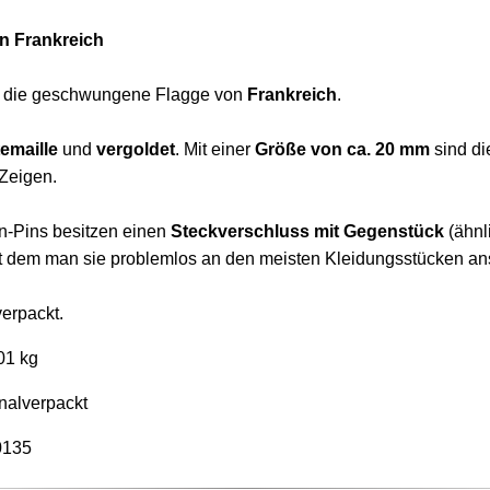
on Frankreich
t die geschwungene Flagge von
Frankreich
.
emaille
und
vergoldet
. Mit einer
Größe von ca. 20 mm
sind di
Zeigen.
n-Pins besitzen einen
Steckverschluss mit Gegenstück
(ähnl
it dem man sie problemlos an den meisten Kleidungsstücken an
verpackt.
01 kg
nalverpackt
0135