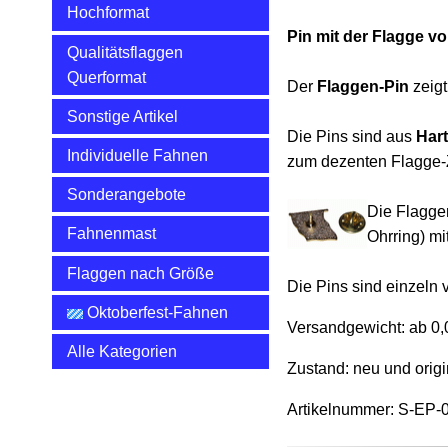
Hochformat
Pin mit der Flagge v
Qualitätsflaggen
Querformat
Der
Flaggen-Pin
zeig
Sonstige Artikel
Die Pins sind aus
Hart
Individuelle Fahnen
zum dezenten Flagge-
Sonderangebote
Die Flagge
Fahnenmast
Ohrring) m
Flaggen nach Größe
Die Pins sind einzeln 
Oktoberfest-Fahnen
Versandgewicht:
ab 0,
Alle Kategorien
Zustand: neu und origi
Artikelnummer: S-EP-