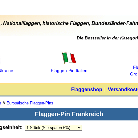
, Nationalflaggen, historische Flaggen, Bundesländer-Fahne
Die Bestseller in der Kateg
Fl
Ukraine
Flaggen‑Pin Italien
Gro
Flaggenshop
|
Versandkost
s
//
Europäische Flaggen-Pins
Flaggen-Pin Frankreich
gseinheit
: