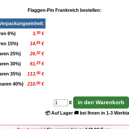
Flaggen-Pin Frankreich bestellen:
 Verpackungseinheit:
30
ren 6%)
3,
€
85
aren 15%)
14,
€
20
paren 25%)
26,
€
25
paren 30%)
61,
€
50
paren 35%)
113,
€
00
sparen 40%)
210,
€
in den Warenkorb
X
📦 Auf Lager
🚚 bei Ihnen in 1-3 Werkt