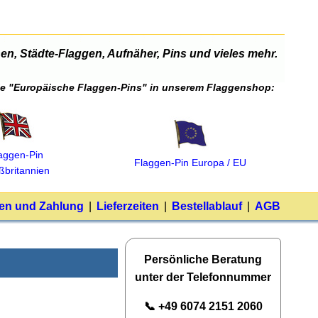
n, Städte-Flaggen, Aufnäher, Pins und vieles mehr.
orie "Europäische Flaggen-Pins" in unserem Flaggenshop:
aggen‑Pin
Flaggen‑Pin Europa / EU
ßbritannien
en und Zahlung
|
Lieferzeiten
|
Bestellablauf
|
AGB
Persönliche Beratung
unter der Telefonnummer
📞 +49 6074 2151 2060