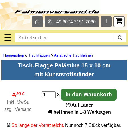
⌂
✆
ℹ
+49 6074 2151 2060
☰
Flaggenshop
//
Tischflaggen
//
Asiatische Tischfahnen
Tisch-Flagge Palästina 15 x 10 cm
mit Kunststoffständer
90 €
in den Warenkorb
4,
X
inkl. MwSt.
📦 Auf Lager
zzgl.
Versand
🚚 bei Ihnen in 1-3 Werktagen
⌛
So lange der Vorrat reicht.
Nur noch 7 Stück verfügbar.