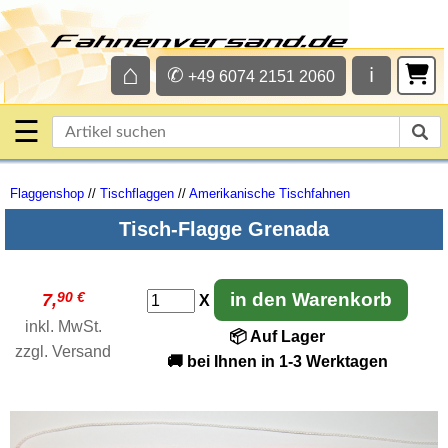
⌂
✆
ℹ
+49 6074 2151 2060
☰
Flaggenshop
//
Tischflaggen
//
Amerikanische Tischfahnen
Tisch-Flagge Grenada
90 €
in den Warenkorb
7,
X
inkl. MwSt.
📦 Auf Lager
zzgl.
Versand
🚚 bei Ihnen in 1-3 Werktagen