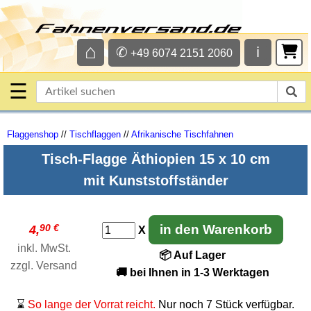
⌂
✆
ℹ
+49 6074 2151 2060
☰
Flaggenshop
//
Tischflaggen
//
Afrikanische Tischfahnen
Tisch-Flagge Äthiopien 15 x 10 cm
mit Kunststoffständer
90 €
in den Warenkorb
4,
X
inkl. MwSt.
📦 Auf Lager
zzgl.
Versand
🚚 bei Ihnen in 1-3 Werktagen
⌛
So lange der Vorrat reicht.
Nur noch 7 Stück verfügbar.