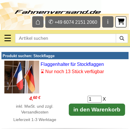
⌂
✆
ℹ
+49 6074 2151 2060
☰
Produkt suchen: Stockflagge
Flaggenhalter für Stockflaggen
⌛ Nur noch 13 Stück verfügbar
60 €
4,
X
inkl. MwSt. und zzgl.
in den Warenkorb
Versandkosten
Lieferzeit
1-3 Werktage