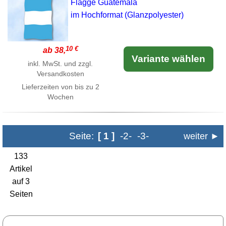
Flagge Guatemala
im Hochformat (Glanzpolyester)
10 €
ab 38,
Variante wählen
inkl. MwSt. und zzgl.
Versandkosten
Lieferzeiten von bis zu 2
Wochen
Seite:
[ 1 ]
-2-
-3-
weiter ►
133
Artikel
auf 3
Seiten