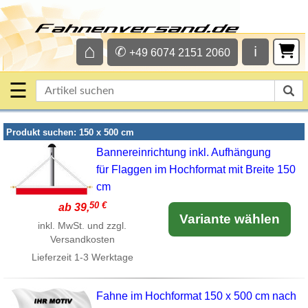
⌂
✆
ℹ
+49 6074 2151 2060
☰
Produkt suchen: 150 x 500 cm
Bannereinrichtung inkl. Aufhängung
für Flaggen im Hochformat mit Breite 150
cm
50 €
ab 39,
Variante wählen
inkl. MwSt. und zzgl.
Versandkosten
Lieferzeit
1-3 Werktage
Fahne im Hochformat 150 x 500 cm nach