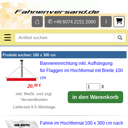
⌂
✆
ℹ
+49 6074 2151 2060
☰
Produkt suchen: 100 x 300 cm
Bannereinrichtung inkl. Aufhängung
für Flaggen im Hochformat mit Breite 100
cm
30 €
20,
X
inkl. MwSt. und zzgl.
in den Warenkorb
Versandkosten
Lieferzeit
4-5 Werktage
Fahne im Hochformat 100 x 300 cm nach