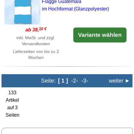
Flagge Guatemala
im Hochformat (Glanzpolyester)
10 €
ab 38,
Variante wählen
inkl. MwSt. und zzgl.
Versandkosten
Lieferzeiten von bis zu 2
Wochen
Seite:
[ 1 ]
-2-
-3-
weiter ►
133
Artikel
auf 3
Seiten