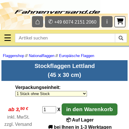
⌂
✆
ℹ
+49 6074 2151 2060
☰
Flaggenshop
//
Nationalflaggen
//
Europäische Flaggen
Stockflaggen Lettland
(45 x 30 cm)
Verpackungseinheit
:
90 €
in den Warenkorb
ab 3,
X
inkl. MwSt.
📦 Auf Lager
zzgl.
Versand
🚚 bei Ihnen in 1-3 Werktagen