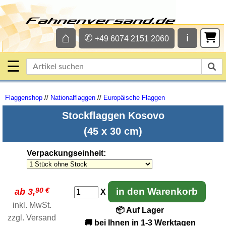
⌂
✆
ℹ
+49 6074 2151 2060
☰
Flaggenshop
//
Nationalflaggen
//
Europäische Flaggen
Stockflaggen Kosovo
(45 x 30 cm)
Verpackungseinheit
:
90 €
in den Warenkorb
ab 3,
X
inkl. MwSt.
📦 Auf Lager
zzgl.
Versand
🚚 bei Ihnen in 1-3 Werktagen