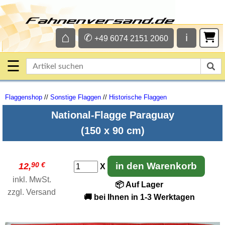
⌂
✆
ℹ
+49 6074 2151 2060
☰
Flaggenshop
//
Sonstige Flaggen
//
Historische Flaggen
National-Flagge Paraguay
(150 x 90 cm)
90 €
in den Warenkorb
12,
X
inkl. MwSt.
📦 Auf Lager
zzgl.
Versand
🚚 bei Ihnen in 1-3 Werktagen