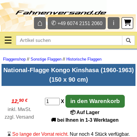
⌂
✆
ℹ
+49 6074 2151 2060
☰
Flaggenshop
//
Sonstige Flaggen
//
Historische Flaggen
National-Flagge Kongo Kinshasa (1960-1963)
(150 x 90 cm)
90 €
in den Warenkorb
12,
X
inkl. MwSt.
📦 Auf Lager
zzgl.
Versand
🚚 bei Ihnen in 1-3 Werktagen
⌛
So lange der Vorrat reicht.
Nur noch 4 Stück verfügbar.