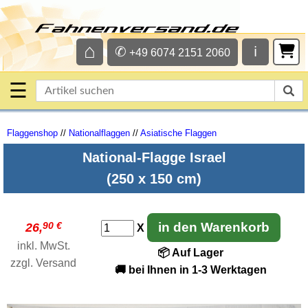
⌂
✆
ℹ
+49 6074 2151 2060
☰
Flaggenshop
//
Nationalflaggen
//
Asiatische Flaggen
National-Flagge Israel
(250 x 150 cm)
90 €
in den Warenkorb
26,
X
inkl. MwSt.
📦 Auf Lager
zzgl.
Versand
🚚 bei Ihnen in 1-3 Werktagen