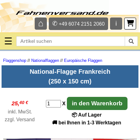
⌂
✆
ℹ
+49 6074 2151 2060
☰
Flaggenshop
//
Nationalflaggen
//
Europäische Flaggen
National-Flagge Frankreich
(250 x 150 cm)
40 €
in den Warenkorb
25,
X
inkl. MwSt.
📦 Auf Lager
zzgl.
Versand
🚚 bei Ihnen in 1-3 Werktagen