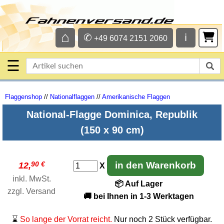
⌂
✆
ℹ
+49 6074 2151 2060
☰
Flaggenshop
//
Nationalflaggen
//
Amerikanische Flaggen
National-Flagge Dominica, Republik
(150 x 90 cm)
90 €
in den Warenkorb
12,
X
inkl. MwSt.
📦 Auf Lager
zzgl.
Versand
🚚 bei Ihnen in 1-3 Werktagen
⌛
So lange der Vorrat reicht.
Nur noch 2 Stück verfügbar.