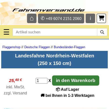
⌂
✆
ℹ
+49 6074 2151 2060
☰
Flaggenshop
//
Deutsche Flaggen
//
Bundesländer-Flaggen
Landesfahne Nordrhein-Westfalen
(250 x 150 cm)
40 €
in den Warenkorb
25,
X
inkl. MwSt.
📦 Auf Lager
zzgl.
Versand
🚚 bei Ihnen in 1-3 Werktagen