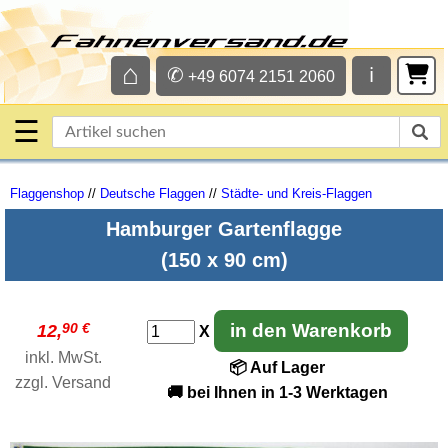
⌂
✆
ℹ
+49 6074 2151 2060
☰
Flaggenshop
//
Deutsche Flaggen
//
Städte- und Kreis-Flaggen
Hamburger Gartenflagge
(150 x 90 cm)
90 €
in den Warenkorb
12,
X
inkl. MwSt.
📦 Auf Lager
zzgl.
Versand
🚚 bei Ihnen in 1-3 Werktagen