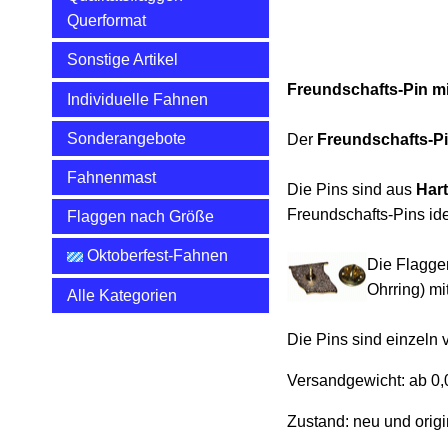
Querformat
Sonstige Artikel
Freundschafts-Pin m
Individuelle Fahnen
Sonderangebote
Der
Freundschafts-P
Fahnenmast
Die Pins sind aus
Hart
Freundschafts-Pins id
Flaggen nach Größe
Oktoberfest-Fahnen
Die Flagge
Ohrring) m
Alle Kategorien
Die Pins sind einzeln 
Versandgewicht:
ab 0,
Zustand: neu und origi