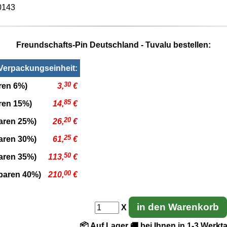
0143
Freundschafts-Pin Deutschland - Tuvalu bestellen:
 Verpackungseinheit:
30
ren 6%)
3,
€
85
aren 15%)
14,
€
20
paren 25%)
26,
€
25
paren 30%)
61,
€
50
paren 35%)
113,
€
00
sparen 40%)
210,
€
in den Warenkorb
X
📦 Auf Lager
🚚 bei Ihnen in 1-3 Werkt