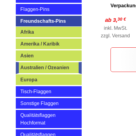
Verpackun
Flaggen-Pins
30 €
ab 3,
Freundschafts-Pins
inkl. MwSt.
Afrika
zzgl.
Versand
Amerika / Karibik
Asien
Australien / Ozeanien
Europa
Tisch-Flaggen
Sonstige Flaggen
Qualitätsflaggen
Hochformat
Qualitätsflaggen