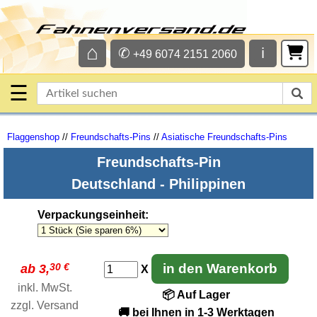
⌂
✆
ℹ
+49 6074 2151 2060
☰
Flaggenshop
//
Freundschafts-Pins
//
Asiatische Freundschafts-Pins
Freundschafts-Pin
Deutschland - Philippinen
Verpackungseinheit
:
30 €
in den Warenkorb
ab 3,
X
inkl. MwSt.
📦 Auf Lager
zzgl.
Versand
🚚 bei Ihnen in 1-3 Werktagen