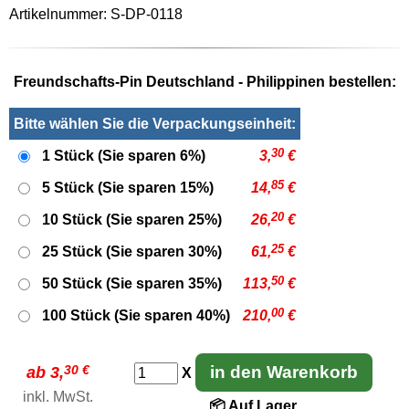
Artikelnummer: S-DP-0118
Freundschafts-Pin Deutschland - Philippinen bestellen:
Bitte wählen Sie die Verpackungseinheit:
30
1 Stück (Sie sparen 6%)
3,
€
85
5 Stück (Sie sparen 15%)
14,
€
20
10 Stück (Sie sparen 25%)
26,
€
25
25 Stück (Sie sparen 30%)
61,
€
50
50 Stück (Sie sparen 35%)
113,
€
00
100 Stück (Sie sparen 40%)
210,
€
30 €
in den Warenkorb
ab 3,
X
inkl. MwSt.
📦 Auf Lager