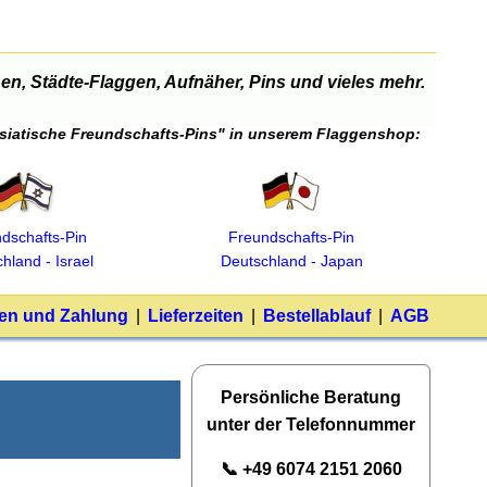
n, Städte-Flaggen, Aufnäher, Pins und vieles mehr.
"Asiatische Freundschafts-Pins" in unserem Flaggenshop:
dschafts‑Pin
Freundschafts‑Pin
hland ‑ Israel
Deutschland ‑ Japan
en und Zahlung
|
Lieferzeiten
|
Bestellablauf
|
AGB
Persönliche Beratung
unter der Telefonnummer
📞 +49 6074 2151 2060