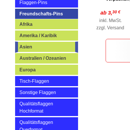
Flaggen-Pins
30 €
ab 3,
Freundschafts-Pins
inkl. MwSt.
Afrika
zzgl.
Versand
Amerika / Karibik
Asien
Australien / Ozeanien
Europa
Tisch-Flaggen
Sonstige Flaggen
Qualitätsflaggen
Hochformat
Qualitätsflaggen
Querformat