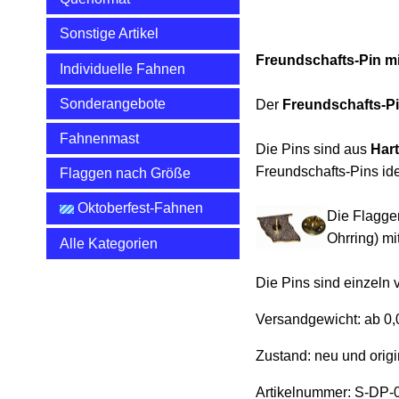
Sonstige Artikel
Freundschafts-Pin m
Individuelle Fahnen
Sonderangebote
Der
Freundschafts-P
Fahnenmast
Die Pins sind aus
Hart
Freundschafts-Pins id
Flaggen nach Größe
Oktoberfest-Fahnen
Die Flagge
Ohrring) m
Alle Kategorien
Die Pins sind einzeln 
Versandgewicht:
ab 0,
Zustand: neu und origi
Artikelnummer: S-DP-