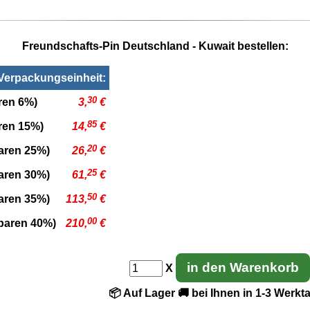
Freundschafts-Pin Deutschland - Kuwait bestellen:
 Verpackungseinheit:
30
ren 6%)
3,
€
85
aren 15%)
14,
€
20
paren 25%)
26,
€
25
paren 30%)
61,
€
50
paren 35%)
113,
€
00
sparen 40%)
210,
€
in den Warenkorb
X
📦 Auf Lager
🚚 bei Ihnen in 1-3 Werkt