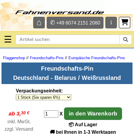
⌂
✆
ℹ
+49 6074 2151 2060
☰
Flaggenshop
//
Freundschafts-Pins
//
Europäische Freundschafts-Pins
Freundschafts-Pin
Deutschland - Belarus / Weißrussland
Verpackungseinheit
:
30 €
in den Warenkorb
ab 3,
X
inkl. MwSt.
📦 Auf Lager
zzgl.
Versand
🚚 bei Ihnen in 1-3 Werktagen