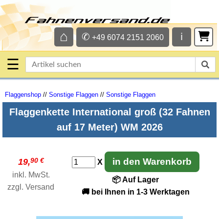
⌂
✆
ℹ
+49 6074 2151 2060
☰
Flaggenshop
//
Sonstige Flaggen
//
Sonstige Flaggen
Flaggenkette International groß (32 Fahnen
auf 17 Meter) WM 2026
90 €
in den Warenkorb
19,
X
inkl. MwSt.
📦 Auf Lager
zzgl.
Versand
🚚 bei Ihnen in 1-3 Werktagen