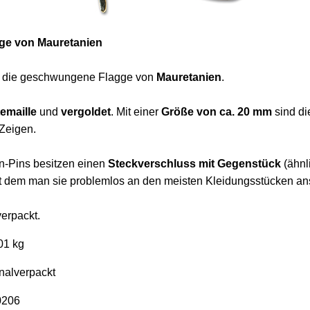
agge von Mauretanien
t die geschwungene Flagge von
Mauretanien
.
emaille
und
vergoldet
. Mit einer
Größe von ca. 20 mm
sind di
Zeigen.
n-Pins besitzen einen
Steckverschluss mit Gegenstück
(ähnl
it dem man sie problemlos an den meisten Kleidungsstücken an
verpackt.
01 kg
nalverpackt
0206