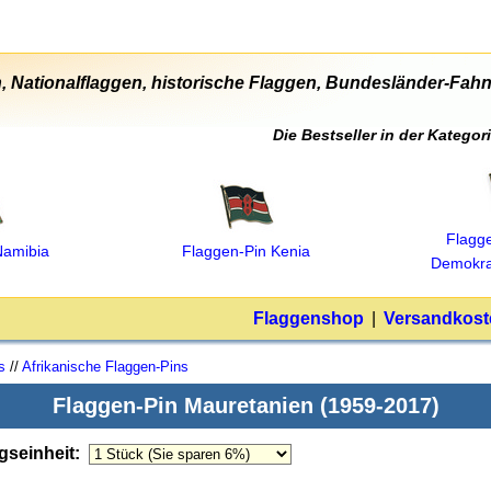
, Nationalflaggen, historische Flaggen, Bundesländer-Fahne
Die Bestseller in der Katego
Flagg
Namibia
Flaggen‑Pin Kenia
Demokra
Flaggenshop
|
Versandkost
s
//
Afrikanische Flaggen-Pins
Flaggen-Pin Mauretanien (1959-2017)
gseinheit
: