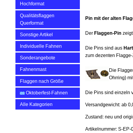
Hochformat
Qualitätsflaggen
Pin mit der alten Fl
Querformat
Der
Flaggen-Pin
zeig
Sonstige Artikel
Individuelle Fahnen
Die Pins sind aus
Hart
zum dezenten Flagge-
Sonderangebote
Fahnenmast
Die Flagge
Ohrring) m
Flaggen nach Größe
Die Pins sind einzeln 
Oktoberfest-Fahnen
Alle Kategorien
Versandgewicht:
ab 0,
Zustand: neu und origi
Artikelnummer: S-EP-