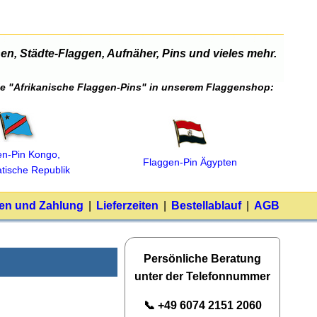
n, Städte-Flaggen, Aufnäher, Pins und vieles mehr.
rie "Afrikanische Flaggen-Pins" in unserem Flaggenshop:
en‑Pin Kongo,
Flaggen‑Pin Ägypten
tische Republik
en und Zahlung
|
Lieferzeiten
|
Bestellablauf
|
AGB
Persönliche Beratung
unter der Telefonnummer
📞 +49 6074 2151 2060