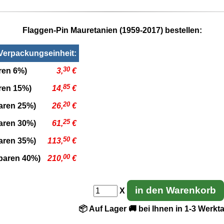
Flaggen-Pin Mauretanien (1959-2017) bestellen:
 Verpackungseinheit:
30
ren 6%)
3,
€
85
aren 15%)
14,
€
20
paren 25%)
26,
€
25
paren 30%)
61,
€
50
paren 35%)
113,
€
00
sparen 40%)
210,
€
in den Warenkorb
X
📦 Auf Lager
🚚 bei Ihnen in 1-3 Werkt