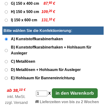
60
G) 150 x 400 cm
87,
€
20
H) 150 x 500 cm
109,
€
10
I) 150 x 600 cm
131,
€
Bitte wählen Sie die Konfektionierung:
A) Kunststoffkarabinerhaken
B) Kunststoffkarabinerhaken + Hohlsaum für
Ausleger
C) Metallösen
D) Metallösen + Hohlsaum für Ausleger
E) Hohlsaum für Bannereinrichtung
10 €
ab 38,
in den Warenkorb
X
inkl. MwSt.
🚚 Lieferzeiten von bis zu 2 Wochen
zzgl.
Versand