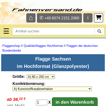
⌂
✆
ℹ
+49 6074 2151 2060
☰
Flaggenshop
//
Qualitätsflaggen Hochformat
//
Flaggen der deutschen
Bundesländer
Flagge Sachsen
im Hochformat (Glanzpolyester)
Größe
:
Konfektionierung
:
10 €
ab 38,
in den Warenkorb
X
inkl. MwSt.