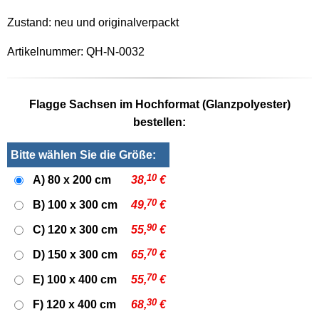
Zustand: neu und originalverpackt
Artikelnummer: QH-N-0032
Flagge Sachsen im Hochformat (Glanzpolyester)
bestellen:
Bitte wählen Sie die Größe:
10
A) 80 x 200 cm
38,
€
70
B) 100 x 300 cm
49,
€
90
C) 120 x 300 cm
55,
€
70
D) 150 x 300 cm
65,
€
70
E) 100 x 400 cm
55,
€
30
F) 120 x 400 cm
68,
€