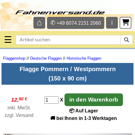
⌂
✆
ℹ
+49 6074 2151 2060
☰
Flaggenshop
//
Deutsche Flaggen
//
Historische Flaggen
Flagge Pommern / Westpommern
(150 x 90 cm)
90 €
in den Warenkorb
12,
X
inkl. MwSt.
📦 Auf Lager
zzgl.
Versand
🚚 bei Ihnen in 1-3 Werktagen