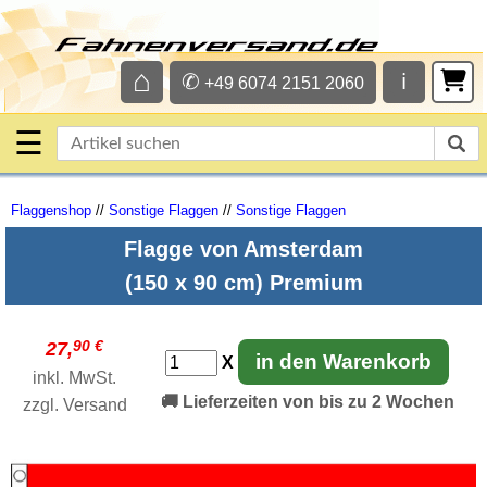
⌂
✆
ℹ
+49 6074 2151 2060
☰
Flaggenshop
//
Sonstige Flaggen
//
Sonstige Flaggen
Flagge von Amsterdam
(150 x 90 cm) Premium
90 €
27,
in den Warenkorb
X
inkl. MwSt.
🚚 Lieferzeiten von bis zu 2 Wochen
zzgl.
Versand