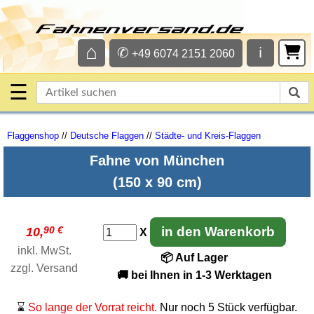
⌂
✆
ℹ
+49 6074 2151 2060
☰
Flaggenshop
//
Deutsche Flaggen
//
Städte- und Kreis-Flaggen
Fahne von München
(150 x 90 cm)
90 €
in den Warenkorb
10,
X
inkl. MwSt.
📦 Auf Lager
zzgl.
Versand
🚚 bei Ihnen in 1-3 Werktagen
⌛
So lange der Vorrat reicht.
Nur noch 5 Stück verfügbar.