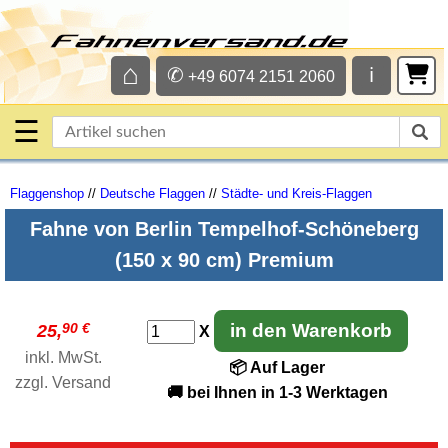
⌂
✆
ℹ
+49 6074 2151 2060
☰
Flaggenshop
//
Deutsche Flaggen
//
Städte- und Kreis-Flaggen
Fahne von Berlin Tempelhof-Schöneberg
(150 x 90 cm) Premium
90 €
in den Warenkorb
25,
X
inkl. MwSt.
📦 Auf Lager
zzgl.
Versand
🚚 bei Ihnen in 1-3 Werktagen