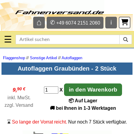
⌂
✆
ℹ
+49 6074 2151 2060
☰
Flaggenshop
//
Sonstige Artikel
//
Autoflaggen
Autoflaggen Graubünden - 2 Stück
90 €
in den Warenkorb
9,
X
inkl. MwSt.
📦 Auf Lager
zzgl.
Versand
🚚 bei Ihnen in 1-3 Werktagen
⌛
So lange der Vorrat reicht.
Nur noch 7 Stück verfügbar.