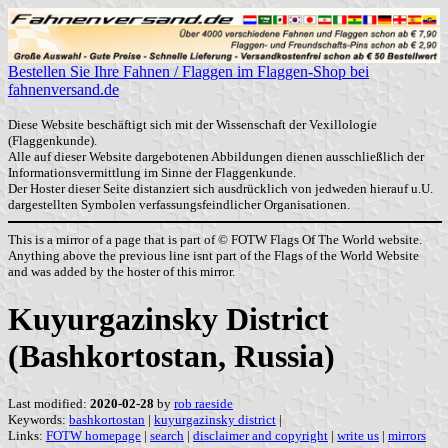
Bestellen Sie Ihre Fahnen / Flaggen im Flaggen-Shop bei
fahnenversand.de
Diese Website beschäftigt sich mit der Wissenschaft der Vexillologie
(Flaggenkunde).
Alle auf dieser Website dargebotenen Abbildungen dienen ausschließlich der
Informationsvermittlung im Sinne der Flaggenkunde.
Der Hoster dieser Seite distanziert sich ausdrücklich von jedweden hierauf u.U.
dargestellten Symbolen verfassungsfeindlicher Organisationen.
This is a mirror of a page that is part of © FOTW Flags Of The World website.
Anything above the previous line isnt part of the Flags of the World Website
and was added by the hoster of this mirror.
Kuyurgazinsky District
(Bashkortostan, Russia)
Last modified:
2020-02-28
by
rob raeside
Keywords:
bashkortostan
|
kuyurgazinsky district
|
Links:
FOTW homepage
|
search
|
disclaimer and copyright
|
write us
|
mirrors