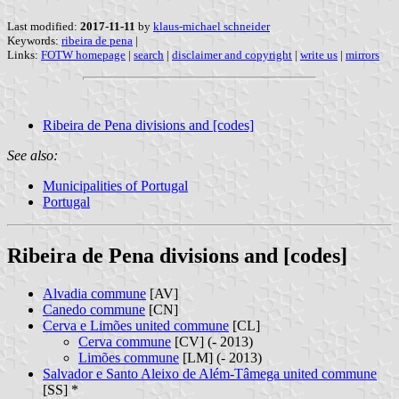
Last modified:
2017-11-11
by
klaus-michael schneider
Keywords:
ribeira de pena
|
Links:
FOTW homepage
|
search
|
disclaimer and copyright
|
write us
|
mirrors
Ribeira de Pena divisions and [codes]
See also:
Municipalities of Portugal
Portugal
Ribeira de Pena divisions and [codes]
Alvadia commune
[AV]
Canedo commune
[CN]
Cerva e Limões united commune
[CL]
Cerva commune
[CV] (- 2013)
Limões commune
[LM] (- 2013)
Salvador e Santo Aleixo de Além-Tâmega united commune
[SS] *