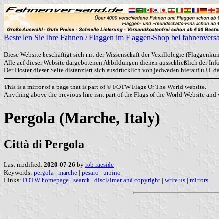
Bestellen Sie Ihre Fahnen / Flaggen im Flaggen-Shop bei fahnenvers
Diese Website beschäftigt sich mit der Wissenschaft der Vexillologie (Flaggenkun
Alle auf dieser Website dargebotenen Abbildungen dienen ausschließlich der In
Der Hoster dieser Seite distanziert sich ausdrücklich von jedweden hierauf u.U. 
This is a mirror of a page that is part of © FOTW Flags Of The World website.
Anything above the previous line isnt part of the Flags of the World Website and w
Pergola (Marche, Italy)
Città di Pergola
Last modified:
2020-07-26
by
rob raeside
Keywords:
pergola
|
marche
|
pesaro
|
urbino
|
Links:
FOTW homepage
|
search
|
disclaimer and copyright
|
write us
|
mirrors