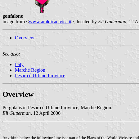
gonfalone
image from <
www.araldicacivica.it
>, located by
Eli Gutterman
, 12 A
Overview
See also:
Italy
Marche Region
Pesaro é Urbino Province
Overview
Pergola is in Pesaro è Urbino Province, Marche Region.
Eli Gutterman
, 12 April 2006
Anything below the following line isnt part of the Flags of the World Website and 