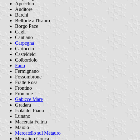
Apecchio
Auditore
Barchi
Belforte all'Isauro
Borgo Pace
Cagli
Cantiano
Carpegna
Cartoceto
Casteldelci
Colbordolo
Fano
Fermignano
Fossombrone
Fratte Rosa
Frontino
Frontone
Gabicce Mare
Gradara
Isola del Piano
Lunano
Macerata Feltria
Maiolo
Mercatello sul Metauro
Mercatino Conca