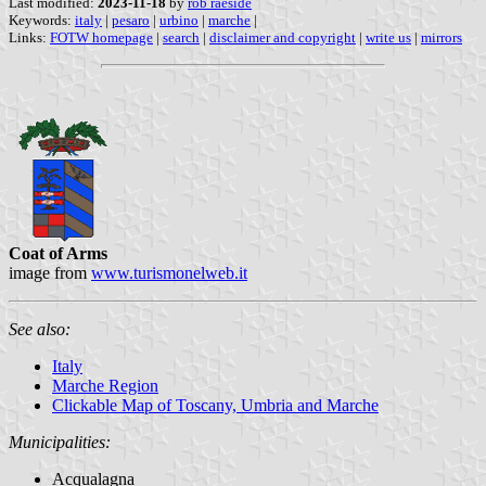
Last modified:
2023-11-18
by
rob raeside
Keywords:
italy
|
pesaro
|
urbino
|
marche
|
Links:
FOTW homepage
|
search
|
disclaimer and copyright
|
write us
|
mirrors
Coat of Arms
image from
www.turismonelweb.it
See also:
Italy
Marche Region
Clickable Map of Toscany, Umbria and Marche
Municipalities:
Acqualagna