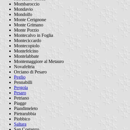
Mombaroccio
Mondavio
Mondolfo
Monte Cerignone
Monte Grimano
Monte Porzio
Montecalvo in Foglia
Monteciccardo
Montecopiolo
Montefelcino
Montelabbate
Montemaggiore al Metauro
Novafeltria
Orciano di Pesaro
Peglio
Pennabilli
Pergola
Pesaro
Petriano
Piagge
Piandimeleto
Pietrarubbia
Piobbico
Saltara
San Costanzo