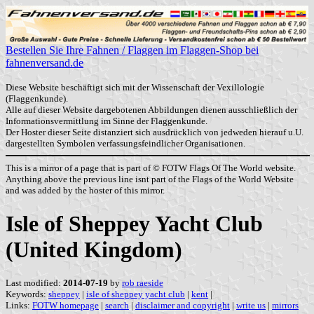
Bestellen Sie Ihre Fahnen / Flaggen im Flaggen-Shop bei
fahnenversand.de
Diese Website beschäftigt sich mit der Wissenschaft der Vexillologie
(Flaggenkunde).
Alle auf dieser Website dargebotenen Abbildungen dienen ausschließlich der
Informationsvermittlung im Sinne der Flaggenkunde.
Der Hoster dieser Seite distanziert sich ausdrücklich von jedweden hierauf u.U.
dargestellten Symbolen verfassungsfeindlicher Organisationen.
This is a mirror of a page that is part of © FOTW Flags Of The World website.
Anything above the previous line isnt part of the Flags of the World Website
and was added by the hoster of this mirror.
Isle of Sheppey Yacht Club
(United Kingdom)
Last modified:
2014-07-19
by
rob raeside
Keywords:
sheppey
|
isle of sheppey yacht club
|
kent
|
Links:
FOTW homepage
|
search
|
disclaimer and copyright
|
write us
|
mirrors