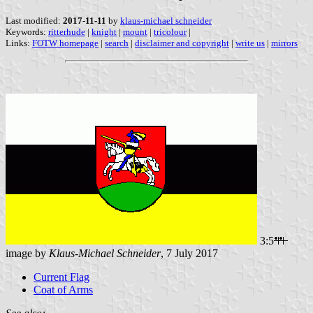
Last modified:
2017-11-11
by
klaus-michael schneider
Keywords:
ritterhude
|
knight
|
mount
|
tricolour
|
Links:
FOTW homepage
|
search
|
disclaimer and copyright
|
write us
|
mirrors
3:5
image by
Klaus-Michael Schneider
, 7 July 2017
Current Flag
Coat of Arms