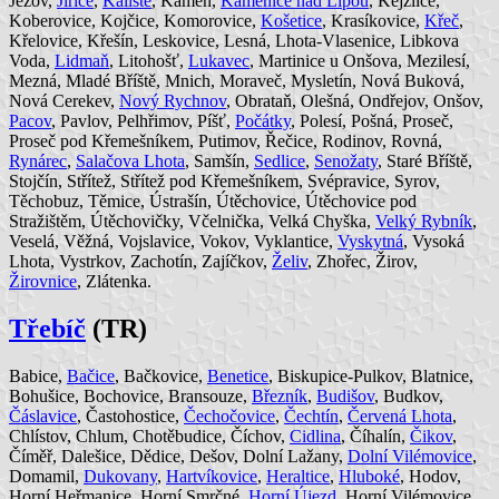
Ježov,
Jiřice
,
Kaliště
, Kámen,
Kamenice nad Lipou
, Kejžlice,
Koberovice, Kojčice, Komorovice,
Košetice
, Krasíkovice,
Křeč
,
Křelovice, Křešín, Leskovice, Lesná, Lhota-Vlasenice, Libkova
Voda,
Lidmaň
, Litohošť,
Lukavec
, Martinice u Onšova, Mezilesí,
Mezná, Mladé Bříště, Mnich, Moraveč, Mysletín, Nová Buková,
Nová Cerekev,
Nový Rychnov
, Obrataň, Olešná, Ondřejov, Onšov,
Pacov
, Pavlov, Pelhřimov, Píšť,
Počátky
, Polesí, Pošná, Proseč,
Proseč pod Křemešníkem, Putimov, Řečice, Rodinov, Rovná,
Rynárec
,
Salačova Lhota
, Samšín,
Sedlice
,
Senožaty
, Staré Bříště,
Stojčín, Střítež, Střítež pod Křemešníkem, Svépravice, Syrov,
Těchobuz, Těmice, Ústrašín, Útěchovice, Útěchovice pod
Stražištěm, Útěchovičky, Včelnička, Velká Chyška,
Velký Rybník
,
Veselá, Věžná, Vojslavice, Vokov, Vyklantice,
Vyskytná
, Vysoká
Lhota, Vystrkov, Zachotín, Zajíčkov,
Želiv
, Zhořec, Žirov,
Žirovnice
, Zlátenka.
Třebíč
(TR)
Babice,
Bačice
, Bačkovice,
Benetice
, Biskupice-Pulkov, Blatnice,
Bohušice, Bochovice, Bransouze,
Březník
,
Budišov
, Budkov,
Čáslavice
, Častohostice,
Čechočovice
,
Čechtín
,
Červená Lhota
,
Chlístov, Chlum, Chotěbudice, Číchov,
Cidlina
, Číhalín,
Čikov
,
Číměř, Dalešice, Dědice, Dešov, Dolní Lažany,
Dolní Vilémovice
,
Domamil,
Dukovany
,
Hartvíkovice
,
Heraltice
,
Hluboké
, Hodov,
Horní Heřmanice, Horní Smrčné,
Horní Újezd
, Horní Vilémovice,