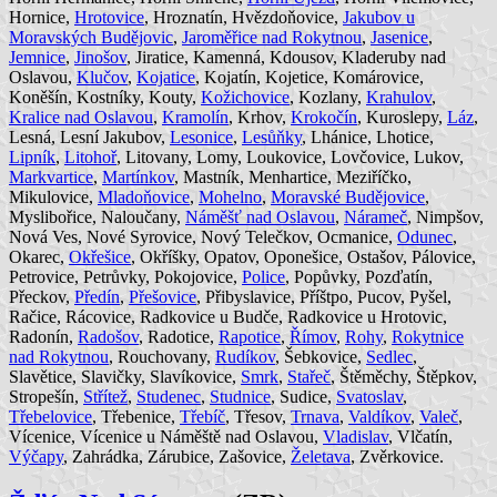
Hornice,
Hrotovice
, Hroznatín, Hvězdoňovice,
Jakubov u
Moravských Budějovic
,
Jaroměřice nad Rokytnou
,
Jasenice
,
Jemnice
,
Jinošov
, Jiratice, Kamenná, Kdousov, Kladeruby nad
Oslavou,
Klučov
,
Kojatice
, Kojatín, Kojetice, Komárovice,
Koněšín, Kostníky, Kouty,
Kožichovice
, Kozlany,
Krahulov
,
Kralice nad Oslavou
,
Kramolín
, Krhov,
Krokočín
, Kuroslepy,
Láz
,
Lesná, Lesní Jakubov,
Lesonice
,
Lesůňky
, Lhánice, Lhotice,
Lipník
,
Litohoř
, Litovany, Lomy, Loukovice, Lovčovice, Lukov,
Markvartice
,
Martínkov
, Mastník, Menhartice, Meziříčko,
Mikulovice,
Mladoňovice
,
Mohelno
,
Moravské Budějovice
,
Myslibořice, Naloučany,
Náměšť nad Oslavou
,
Nárameč
, Nimpšov,
Nová Ves, Nové Syrovice, Nový Telečkov, Ocmanice,
Odunec
,
Okarec,
Okřešice
, Okříšky, Opatov, Oponešice, Ostašov, Pálovice,
Petrovice, Petrůvky, Pokojovice,
Police
, Popůvky, Pozďatín,
Přeckov,
Předín
,
Přešovice
, Přibyslavice, Příštpo, Pucov, Pyšel,
Račice, Rácovice, Radkovice u Budče, Radkovice u Hrotovic,
Radonín,
Radošov
, Radotice,
Rapotice
,
Římov
,
Rohy
,
Rokytnice
nad Rokytnou
, Rouchovany,
Rudíkov
, Šebkovice,
Sedlec
,
Slavětice, Slavičky, Slavíkovice,
Smrk
,
Stařeč
, Štěměchy, Štěpkov,
Stropešín,
Střítež
,
Studenec
,
Studnice
, Sudice,
Svatoslav
,
Třebelovice
, Třebenice,
Třebíč
, Třesov,
Trnava
,
Valdíkov
,
Valeč
,
Vícenice, Vícenice u Náměště nad Oslavou,
Vladislav
, Vlčatín,
Výčapy
, Zahrádka, Zárubice, Zašovice,
Želetava
, Zvěrkovice.