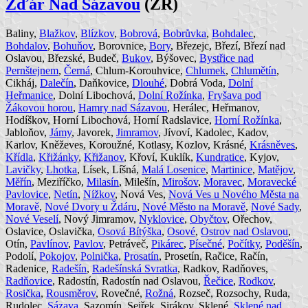
Žďár Nad Sázavou
(ZR)
Baliny,
Blažkov
,
Blízkov
,
Bobrová
,
Bobrůvka
,
Bohdalec
,
Bohdalov
,
Bohuňov
, Borovnice,
Bory
, Březejc, Březí, Březí nad
Oslavou, Březské, Budeč,
Bukov
, Býšovec,
Bystřice nad
Pernštejnem
,
Černá
, Chlum-Korouhvice,
Chlumek
,
Chlumětín
,
Cikháj,
Dalečín
, Daňkovice,
Dlouhé
, Dobrá Voda,
Dolní
Heřmanice
, Dolní Libochová,
Dolní Rožínka
,
Fryšava pod
Žákovou horou
,
Hamry nad Sázavou
, Herálec, Heřmanov,
Hodíškov, Horní Libochová, Horní Radslavice,
Horní Rožínka
,
Jabloňov,
Jámy
, Javorek,
Jimramov
, Jívoví, Kadolec, Kadov,
Karlov, Kněževes, Koroužné, Kotlasy, Kozlov, Krásné,
Krásněves
,
Křídla
,
Křižánky
,
Křižanov
, Křoví, Kuklík,
Kundratice
, Kyjov,
Lavičky
,
Lhotka
, Lísek, Líšná,
Malá Losenice
,
Martinice
,
Matějov
,
Měřín
, Meziříčko,
Milasín
, Milešín,
Mirošov
,
Moravec
,
Moravecké
Pavlovice
,
Netín
,
Nížkov
, Nová Ves,
Nová Ves u Nového Města na
Moravě
,
Nové Dvory u Ždáru
,
Nové Město na Moravě
,
Nové Sady
,
Nové Veselí
, Nový Jimramov,
Nyklovice
,
Obyčtov
, Ořechov,
Oslavice, Oslavička,
Osová Bítýška
,
Osové
,
Ostrov nad Oslavou
,
Otín,
Pavlínov
,
Pavlov
, Petráveč,
Pikárec
,
Písečné
,
Počítky
,
Poděšín
,
Podolí,
Pokojov
,
Polnička
,
Prosatín
, Prosetín, Račice, Račín,
Radenice,
Radešín
,
Radešínská Svratka
, Radkov, Radňoves,
Radňovice
, Radostín, Radostín nad Oslavou,
Řečice
,
Rodkov
,
Rosička
,
Rousměrov
, Rovečné,
Rožná
, Rozseč, Rozsochy, Ruda,
Rudolec,
Sázava
, Sazomín, Sejřek, Sirákov, Sklené,
Sklené nad