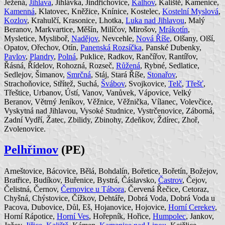
Ježená,
Jihlava
, Jihlávka, Jindřichovice,
Kalhov
, Kaliště, Kamenice,
Kamenná
, Klatovec, Kněžice, Knínice, Kostelec,
Kostelní Myslová
,
Kozlov
, Krahulčí, Krasonice, Lhotka,
Luka nad Jihlavou
, Malý
Beranov, Markvartice, Měšín, Milíčov, Mirošov,
Mrákotín
,
Mysletice, Mysliboř,
Nadějov
, Nevcehle,
Nová Říše
, Olšany, Olší,
Opatov, Ořechov, Otín,
Panenská Rozsíčka
, Panské Dubenky,
Pavlov
,
Plandry
,
Polná
, Puklice, Radkov, Rančířov, Rantířov,
Řásná, Řídelov, Rohozná, Rozseč,
Růžená
, Rybné, Sedlatice,
Sedlejov, Šimanov,
Smrčná
, Stáj, Stará Říše,
Stonařov
,
Strachoňovice, Střítež, Suchá,
Švábov
, Svojkovice,
Telč
,
Třešť
,
Třeštice, Urbanov, Ústí, Vanov, Vanůvek, Vápovice, Velký
Beranov, Větrný Jeníkov, Věžnice, Věžnička, Vílanec, Volevčice,
Vyskytná nad Jihlavou, Vysoké Studnice, Vystrčenovice, Záborná,
Zadní Vydří, Žatec, Zbilidy, Zbinohy, Zdeňkov, Ždírec, Zhoř,
Zvolenovice.
Pelhřimov
(PE)
Arneštovice, Bácovice, Bělá, Bohdalín, Bořetice, Bořetín, Božejov,
Bratřice, Budíkov, Buřenice, Bystrá, Čáslavsko,
Častrov
, Čejov,
Čelistná, Černov,
Černovice u Tábora
, Červená Řečice, Cetoraz,
Chyšná, Chýstovice, Čížkov, Dehtáře, Dobrá Voda, Dobrá Voda u
Pacova, Dubovice, Důl, Eš, Hojanovice, Hojovice,
Horní Cerekev
,
Horní Rápotice,
Horní Ves
, Hořepník, Hořice,
Humpolec
, Jankov,