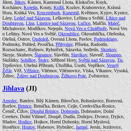
Jilem,
Jitkov
, Kámen, Kamenná Lhota, Klokočov, Knyk,
Kochánov,
Kojetín
, Kouty,
Kožlí
, Kozlov, Kraborovice, Krásná
Hora, Krátká Ves,
Krucemburk
,
Kunemil
, Květinov, Kyjov, Kynice,
Lány,
Ledeč nad Sázavou
, Leškovice, Leština u Světlé,
Libice nad
Doubravou
,
Lípa
,
Lipnice nad Sázavou
,
Lučice
, Malčín,
Maleč
,
Michalovice, Modlíkov, Nejepín,
Nová Ves u Chotěboře
, Nová Ves
u Leštiny, Nová Ves u Světlé,
Okrouhlice
, Okrouhlička, Olešenka,
Olešná, Ostrov,
Oudoleň
, Ovesná Lhota, Pavlov,
Podmoklany
,
Podmoky, Pohled, Prosíčka,
Přibyslav
, Příseka, Radostín,
Rozsochatec, Rušinov, Rybníček, Sázavka, Sedletín,
Skorkov
,
Skryje, Skuhrov,
Šlapanov
, Slavětín,
Slavíkov
, Slavníč,
Sloupno
,
Služátky,
Sobíňov
,
Štoky
, Stříbrné Hory,
Světlá nad Sázavou
,
Tis
,
Trpišovice, Uhelná Příbram, Úhořilka, Úsobí, Vepříkov,
Veselý
Žďár
, Věž,
Věžnice
, Vilémov, Vilémovice, Víska, Vlkanov, Vysoká,
Ždírec,
Ždírec nad Doubravou
,
Žižkovo Pole
, Zvěstovice.
Jihlava
(JI)
Arnolec
, Batelov, Bílý Kámen, Bítovčice, Bohuslavice, Borovná,
Boršov,
Brtnice
, Brtnička, Brzkov, Cejle, Cerekvička-Rosice,
Černíč, Čížov,
Dlouhá Brtnice
,
Dobronín
, Dobroutov, Dolní
Cerekev, Dolní Vilímeč, Doupě, Dudín, Dušejov, Dvorce, Dyjice,
Hladov,
Hodice
, Hojkov, Horní Dubenky, Horní Myslová,
Hostětice,
Hrutov
, Hubenov, Hybrálec,
Jamné
, Jersín, Jezdovice,