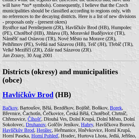
will have *no* symbols). Consequently, I believe that the Czech
municipalities should be classified according to regions only, with
no references to the decaying districts. Here is a list of new divisions
- proposals only - (present okres)
Bystřice nad Pernštejnem (ZR), Havlíčkův Brod (HB), Humpolec
(PE), Chotěboř (HB), Jihlava (JI), Moravské Budějovice (TR),
Náměšť nad Oslavou (TR), Nové Město na Morave (ZR),
Pelhřimov (PE), Světlá nad Sázavou (HB), Telč (JH), Třebíč (TR),
Velké Meziříčí (ZR), Zdár nad Sázavou (ZR).
Jan Zrzavy
, 30 Aug 2001
Districts (okresy) and municipalities
(obce)
Havlíčkův Brod
(HB)
Bačkov
, Bartoušov, Bělá, Bezděkov, Bojiště, Boňkov,
Borek
,
Břevnice, Čachotín, Čečkovice, Česká Bělá, Chotěboř, Chrtníč,
Chřenovice,
Číhošť
, Dlouhá Ves, Dolní Krupá, Dolní Město, Dolní
Sokolovec,
Druhanov
, Golčův Jeníkov,
Habry
, Havlíčkova Borová,
Havlíčkův Brod
,
Herálec
, Heřmanice, Hněvkovice, Horní Krupá,
Horní Paseka,
Horní Pohleď
, Hradec, Hurtova Lhota, Jedlá, Jeřišno,