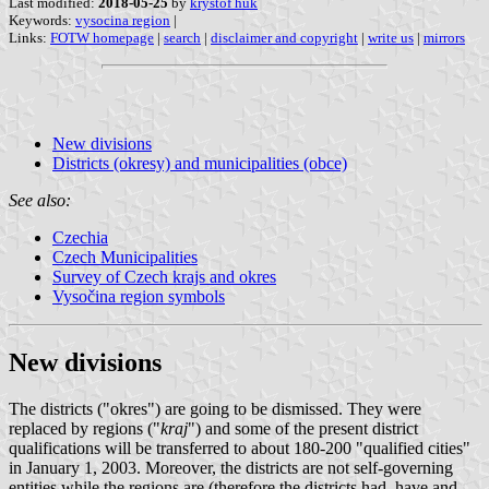
Last modified:
2018-05-25
by
kryštof huk
Keywords:
vysocina region
|
Links:
FOTW homepage
|
search
|
disclaimer and copyright
|
write us
|
mirrors
New divisions
Districts (okresy) and municipalities (obce)
See also:
Czechia
Czech Municipalities
Survey of Czech krajs and okres
Vysočina region symbols
New divisions
The districts ("okres") are going to be dismissed. They were
replaced by regions ("
kraj
") and some of the present district
qualifications will be transferred to about 180-200 "qualified cities"
in January 1, 2003. Moreover, the districts are not self-governing
entities while the regions are (therefore the districts had, have and