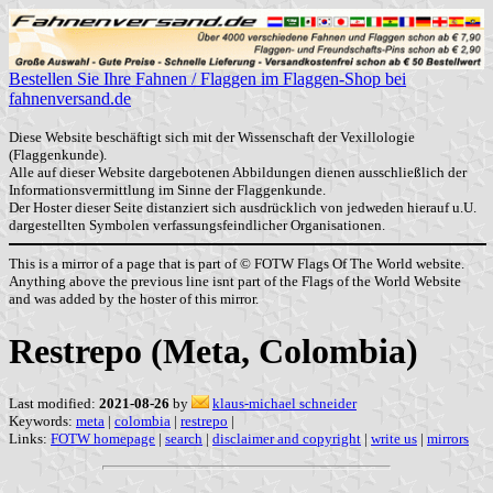
Bestellen Sie Ihre Fahnen / Flaggen im Flaggen-Shop bei
fahnenversand.de
Diese Website beschäftigt sich mit der Wissenschaft der Vexillologie
(Flaggenkunde).
Alle auf dieser Website dargebotenen Abbildungen dienen ausschließlich der
Informationsvermittlung im Sinne der Flaggenkunde.
Der Hoster dieser Seite distanziert sich ausdrücklich von jedweden hierauf u.U.
dargestellten Symbolen verfassungsfeindlicher Organisationen.
This is a mirror of a page that is part of © FOTW Flags Of The World website.
Anything above the previous line isnt part of the Flags of the World Website
and was added by the hoster of this mirror.
Restrepo (Meta, Colombia)
Last modified:
2021-08-26
by
klaus-michael schneider
Keywords:
meta
|
colombia
|
restrepo
|
Links:
FOTW homepage
|
search
|
disclaimer and copyright
|
write us
|
mirrors