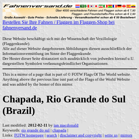
Bestellen Sie Ihre Fahnen / Flaggen im Flaggen-Shop bei
fahnenversand.de
Diese Website beschäftigt sich mit der Wissenschaft der Vexillologie
(Flaggenkunde).
Alle auf dieser Website dargebotenen Abbildungen dienen ausschließlich der
Informationsvermittlung im Sinne der Flaggenkunde.
Der Hoster dieser Seite distanziert sich ausdrücklich von jedweden hierauf u.U.
dargestellten Symbolen verfassungsfeindlicher Organisationen.
This is a mirror of a page that is part of © FOTW Flags Of The World website.
Anything above the previous line isnt part of the Flags of the World Website
and was added by the hoster of this mirror.
Chapada, Rio Grande do Sul
(Brazil)
Last modified:
2012-02-11
by
ian macdonald
Keywords:
rio grande do sul
|
chapada
|
Links:
FOTW homepage
|
search
|
disclaimer and copyright
|
write us
|
mirrors