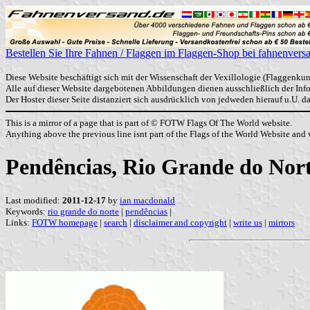
Bestellen Sie Ihre Fahnen / Flaggen im Flaggen-Shop bei fahnenvers
Diese Website beschäftigt sich mit der Wissenschaft der Vexillologie (Flaggenkun
Alle auf dieser Website dargebotenen Abbildungen dienen ausschließlich der In
Der Hoster dieser Seite distanziert sich ausdrücklich von jedweden hierauf u.U. 
This is a mirror of a page that is part of © FOTW Flags Of The World website.
Anything above the previous line isnt part of the Flags of the World Website and w
Pendências, Rio Grande do Norte
Last modified:
2011-12-17
by
ian macdonald
Keywords:
rio grande do norte
|
pendências
|
Links:
FOTW homepage
|
search
|
disclaimer and copyright
|
write us
|
mirrors